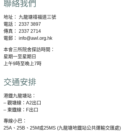
聯絡我們
地址： 九龍塘禧福道三號
電話： 2337 3897
傳真： 2337 2714
電郵： info@awl.org.hk
本會三所院舍探訪時間：
星期一至星期日
上午9時至晚上7時
交通安排
港鐡九龍塘站：
– 觀塘線：A2出口
– 東鐡線：F出口
專線小巴：
25A、25B、25M或25MS (九龍塘地鐡站公共運輸交匯處)